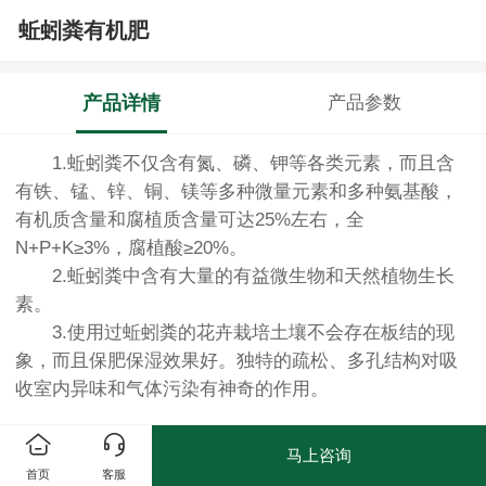
蚯蚓粪有机肥
产品详情
产品参数
1.蚯蚓粪不仅含有氮、磷、钾等各类元素，而且含
有铁、锰、锌、铜、镁等多种微量元素和多种氨基酸，
有机质含量和腐植质含量可达25%左右，全
N+P+K≥3%，腐植酸≥20%。
2.蚯蚓粪中含有大量的有益微生物和天然植物生长
素。
3.使用过蚯蚓粪的花卉栽培土壤不会存在板结的现
象，而且保肥保湿效果好。独特的疏松、多孔结构对吸
收室内异味和气体污染有神奇的作用。
马上咨询
首页
客服