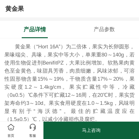
黄金果
产品详情
产品参数
黄金果（“Hort 16A”）为二倍体，果实为长卵圆形，
果喙端尖、具喙，果实中等大小，单果重80～140g，若
使用生物促进剂BenifitPZ，大果比例增加。软熟果肉黄
色至金黄色，味甜具芳香，肉质细嫩，风味浓郁，可溶
性固形物含量15%～19%，干物质含量17%～20%，果
实硬度1.2～1.4kg/cm。果实贮藏性中等，冷藏
（0±0.5）℃条件下可贮藏12～16周，在20℃时，果实货
架寿命约3～10d。果实食用硬度在1.0～1.5kg，风味明
显有别于“海沃德”。最佳的贮藏温度应在
（1.5±0.5）℃，以减少冷藏损伤及腐烂。
生长环境
马上咨询
该品种树势旺，初生枝和次生枝都很旺盛，萌芽率
首页
客服